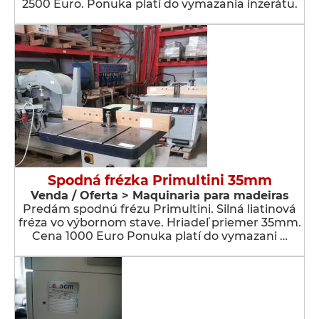
2500 Euro. Ponuka platí do vymazania inzerátu.
Spodná frézka Primultini 35mm
Venda / Oferta > Maquinaria para madeiras
Predám spodnú frézu Primultini. Silná liatinová
fréza vo výbornom stave. Hriadeľ priemer 35mm.
Cena 1000 Euro Ponuka platí do vymazani …