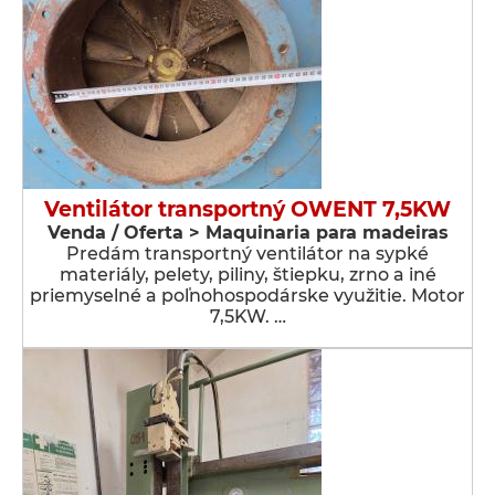
Ventilátor transportný OWENT 7,5KW
Venda / Oferta > Maquinaria para madeiras
Predám transportný ventilátor na sypké
materiály, pelety, piliny, štiepku, zrno a iné
priemyselné a poľnohospodárske využitie. Motor
7,5KW. …