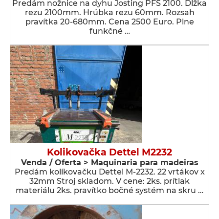
Predám nožnice na dyhu Josting PFS 2100. Dĺžka
rezu 2100mm. Hrúbka rezu 60mm. Rozsah
pravítka 20-680mm. Cena 2500 Euro. Plne
funkčné …
Kolikovačka Dettel M2232
Venda / Oferta > Maquinaria para madeiras
Predám kolíkovačku Dettel M-2232. 22 vrtákov x
32mm Stroj skladom. V cene: 2ks. prítlak
materiálu 2ks. pravítko bočné systém na skru …