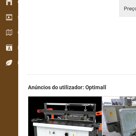
Gestão de stocks
Preç
Showroom de vídeo
Catálogos / Brochuras
Dicionário
Espécies de madeira
Anúncios do utilizador: Optimall