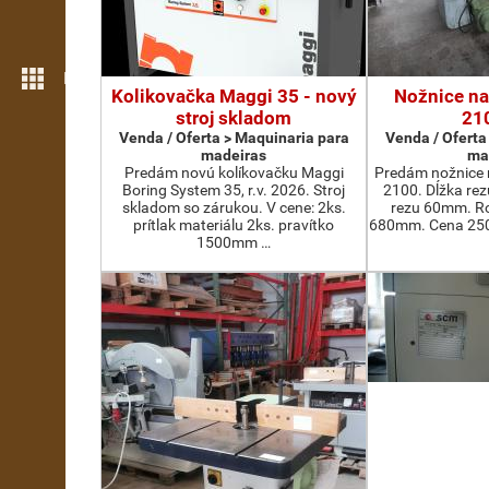
Mais funcionalidades
Kolikovačka Maggi 35 - nový
Nožnice na
stroj skladom
21
Venda / Oferta > Maquinaria para
Venda / Oferta
madeiras
ma
Predám novú kolíkovačku Maggi
Predám nožnice 
Boring System 35, r.v. 2026. Stroj
2100. Dĺžka re
skladom so zárukou. V cene: 2ks.
rezu 60mm. Ro
prítlak materiálu 2ks. pravítko
680mm. Cena 2500
1500mm …