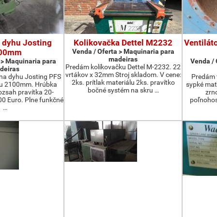
 dyhu Josting
Kolikovačka Dettel M2232
Ventilát
00mm
Venda / Oferta > Maquinaria para
madeiras
 > Maquinaria para
Venda / 
Predám kolíkovačku Dettel M-2232. 22
deiras
vrtákov x 32mm Stroj skladom. V cene:
na dyhu Josting PFS
Predám t
2ks. prítlak materiálu 2ks. pravítko
zu 2100mm. Hrúbka
sypké mater
bočné systém na skru …
zsah pravítka 20-
zrn
 Euro. Plne funkčné
poľnohos
…