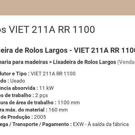
gos VIET 211A RR 1100
deira de Rolos Largos - VIET 211A RR 110
aria para madeiras > Lixadeira de Rolos Largos
(Venda 
utor e Tipo :
VIET 211A RR 1100
do :
Usado
ncia absorvida :
11 kW
s de trabalho :
2 pçs
ura de área de trabalho :
1100 mm
ra máx. do material :
160 mm
 de Produção :
2005
ega / Transporte / Pagamento :
EXW - À saída da fábrica