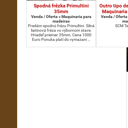
Spodná frézka Primultini
Outro tipo d
35mm
Maquinaria
Venda / Oferta > Maquinaria para
Venda / Oferta
madeiras
ma
Predám spodnú frézu Primultini. Silná
SCM Te
liatinová fréza vo výbornom stave.
Hriadeľ priemer 35mm. Cena 1000
Euro Ponuka platí do vymazani …