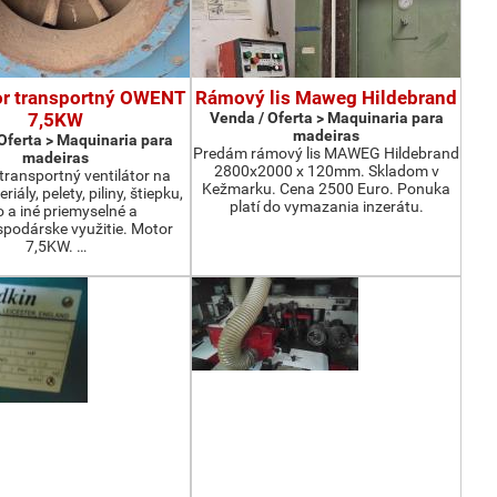
or transportný OWENT
Rámový lis Maweg Hildebrand
7,5KW
Venda / Oferta > Maquinaria para
madeiras
Oferta > Maquinaria para
Predám rámový lis MAWEG Hildebrand
madeiras
2800x2000 x 120mm. Skladom v
ransportný ventilátor na
Kežmarku. Cena 2500 Euro. Ponuka
iály, pelety, piliny, štiepku,
platí do vymazania inzerátu.
o a iné priemyselné a
podárske využitie. Motor
7,5KW. …