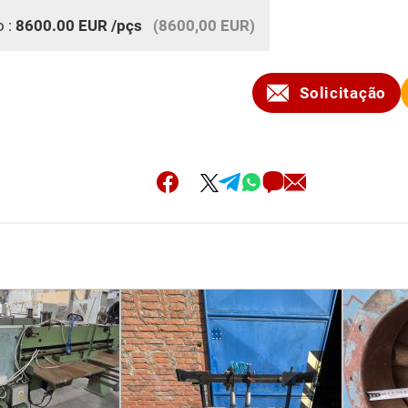
o :
8600.00
EUR
/pçs
(8600,00 EUR)
Solicitação