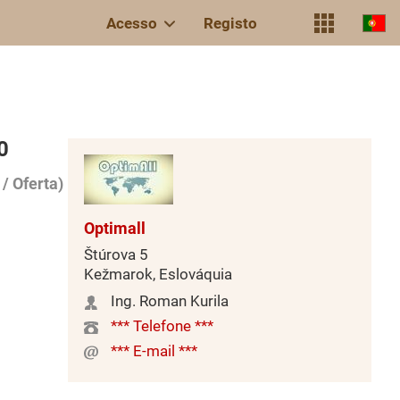
Acesso
Registo
0
/ Oferta)
Optimall
Štúrova 5
Kežmarok, Eslováquia
Ing. Roman Kurila
*** Telefone ***
*** E-mail ***