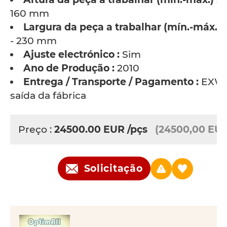
160 mm
Largura da peça a trabalhar (mín.-máx.) :
- 230 mm
Ajuste electrónico :
Sim
Ano de Produção :
2010
Entrega / Transporte / Pagamento :
EXW 
saída da fábrica
Preço :
24500.00
EUR
/pçs
(24500,00 EU
Solicitação