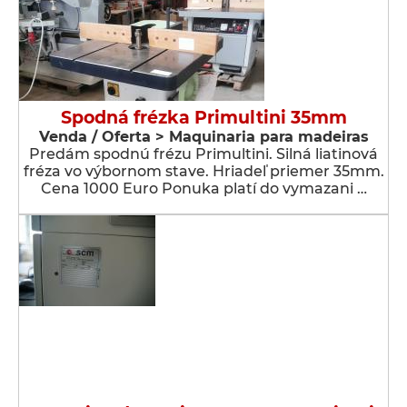
Spodná frézka Primultini 35mm
Venda / Oferta > Maquinaria para madeiras
Predám spodnú frézu Primultini. Silná liatinová
fréza vo výbornom stave. Hriadeľ priemer 35mm.
Cena 1000 Euro Ponuka platí do vymazani …