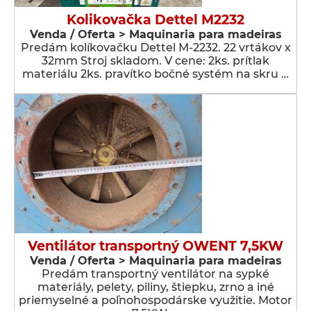
Kolikovačka Dettel M2232
Venda / Oferta > Maquinaria para madeiras
Predám kolíkovačku Dettel M-2232. 22 vrtákov x
32mm Stroj skladom. V cene: 2ks. prítlak
materiálu 2ks. pravítko bočné systém na skru …
Ventilátor transportný OWENT 7,5KW
Venda / Oferta > Maquinaria para madeiras
Predám transportný ventilátor na sypké
materiály, pelety, piliny, štiepku, zrno a iné
priemyselné a poľnohospodárske využitie. Motor