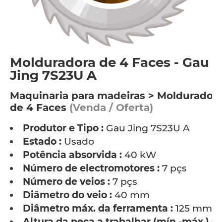
Molduradora de 4 Faces - Gau
Jing 7S23U A
Maquinaria para madeiras > Moldurador
de 4 Faces
(Venda / Oferta)
Produtor e Tipo :
Gau Jing 7S23U A
Estado :
Usado
Potência absorvida :
40 kW
Número de electromotores :
7 pçs
Número de veios :
7 pçs
Diâmetro do veio :
40 mm
Diâmetro máx. da ferramenta :
125 mm
Altura da peça a trabalhar (mín.-máx.) :
1