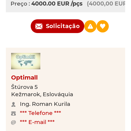
Preço :
4000.00
EUR
/pçs
(4000,00 EUR)
Solicitação
Optimall
Štúrova 5
Kežmarok, Eslováquia
Ing. Roman Kurila
*** Telefone ***
*** E-mail ***