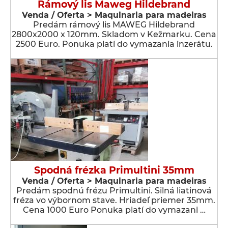
Rámový lis Maweg Hildebrand
Venda / Oferta > Maquinaria para madeiras
Predám rámový lis MAWEG Hildebrand
2800x2000 x 120mm. Skladom v Kežmarku. Cena
2500 Euro. Ponuka platí do vymazania inzerátu.
Spodná frézka Primultini 35mm
Venda / Oferta > Maquinaria para madeiras
Predám spodnú frézu Primultini. Silná liatinová
fréza vo výbornom stave. Hriadeľ priemer 35mm.
Cena 1000 Euro Ponuka platí do vymazani …