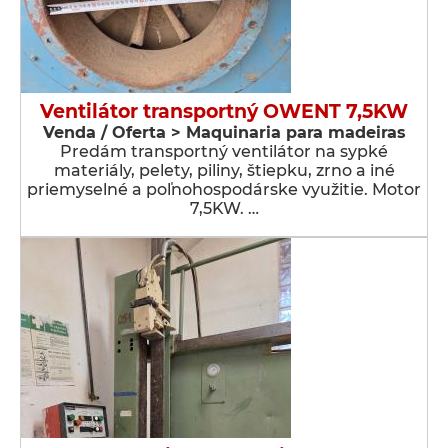
Ventilátor transportný OWENT 7,5KW
Venda / Oferta > Maquinaria para madeiras
Predám transportný ventilátor na sypké
materiály, pelety, piliny, štiepku, zrno a iné
priemyselné a poľnohospodárske využitie. Motor
7,5KW. …