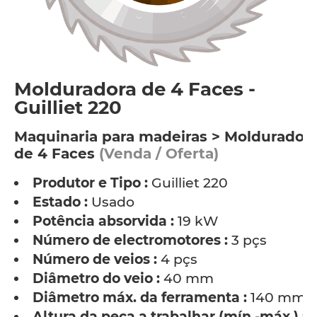
Molduradora de 4 Faces -
Guilliet 220
Maquinaria para madeiras > Moldurador
de 4 Faces
(Venda / Oferta)
Produtor e Tipo :
Guilliet 220
Estado :
Usado
Potência absorvida :
19 kW
Número de electromotores :
3 pçs
Número de veios :
4 pçs
Diâmetro do veio :
40 mm
Diâmetro máx. da ferramenta :
140 mm
Altura da peça a trabalhar (mín.-máx.) :