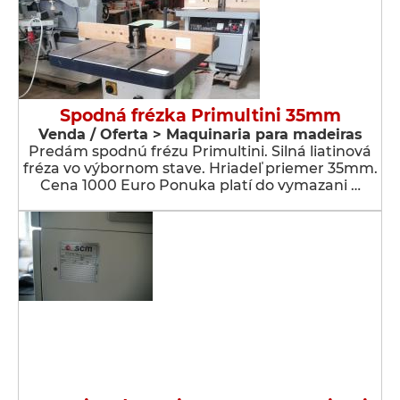
Spodná frézka Primultini 35mm
Venda / Oferta > Maquinaria para madeiras
Predám spodnú frézu Primultini. Silná liatinová
fréza vo výbornom stave. Hriadeľ priemer 35mm.
Cena 1000 Euro Ponuka platí do vymazani …