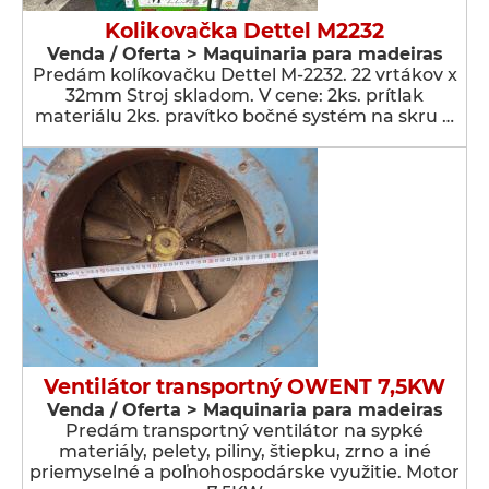
Kolikovačka Dettel M2232
Venda / Oferta > Maquinaria para madeiras
Predám kolíkovačku Dettel M-2232. 22 vrtákov x
32mm Stroj skladom. V cene: 2ks. prítlak
materiálu 2ks. pravítko bočné systém na skru …
Ventilátor transportný OWENT 7,5KW
Venda / Oferta > Maquinaria para madeiras
Predám transportný ventilátor na sypké
materiály, pelety, piliny, štiepku, zrno a iné
priemyselné a poľnohospodárske využitie. Motor