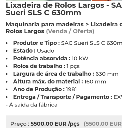
Lixadeira de Rolos Largos - SAC
Sueri SLS C 630mm
Maquinaria para madeiras > Lixadeira de
Rolos Largos
(Venda / Oferta)
Produtor e Tipo :
SAC Sueri SLS C 630m
Estado :
Usado
Potência absorvida :
10 kW
Rolos de trabalho :
1 pçs
Largura de área de trabalho :
630 mm
Altura máx. do material :
160 mm
Ano de Produção :
1981
Entrega / Transporte / Pagamento :
EXW
- À saída da fábrica
Preço :
5500.00
EUR
/pçs
(5500,00 EUR)