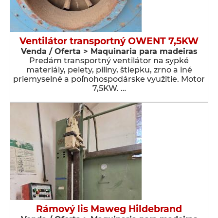
Ventilátor transportný OWENT 7,5KW
Venda / Oferta > Maquinaria para madeiras
Predám transportný ventilátor na sypké
materiály, pelety, piliny, štiepku, zrno a iné
priemyselné a poľnohospodárske využitie. Motor
7,5KW. …
Rámový lis Maweg Hildebrand