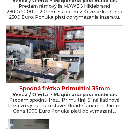
Venda / Oferta > Maquinaria para madeiras
Predám rámový lis MAWEG Hildebrand
2800x2000 x 120mm. Skladom v Kežmarku. Cena
2500 Euro. Ponuka platí do vymazania inzerátu.
Spodná frézka Primultini 35mm
Venda / Oferta > Maquinaria para madeiras
Predám spodnú frézu Primultini. Silná liatinová
fréza vo výbornom stave. Hriadeľ priemer 35mm.
Cena 1000 Euro Ponuka platí do vymazani …